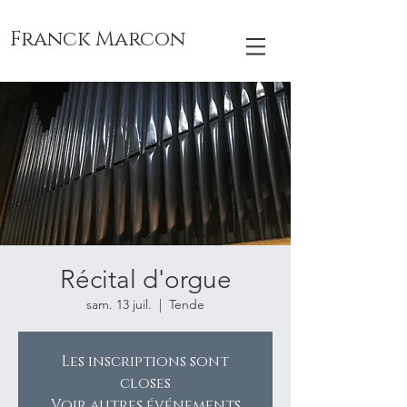
Franck Marcon
Récital d'orgue
sam. 13 juil.
  |  
Tende
Les inscriptions sont
closes
Voir autres événements